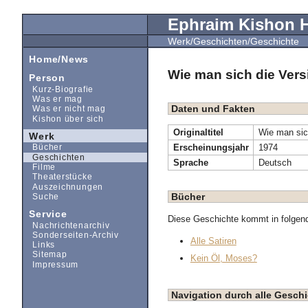
Ephraim Kishon
Werk/Geschichten/Geschichte
Home/News
Wie man sich die Vers
Person
Kurz-Biografie
Was er mag
Daten und Fakten
Was er nicht mag
Kishon über sich
Originaltitel
Wie man sich
Werk
Erscheinungsjahr
1974
Bücher
Geschichten
Sprache
Deutsch
Filme
Theaterstücke
Auszeichnungen
Bücher
Suche
Service
Diese Geschichte kommt in folgen
Nachrichtenarchiv
Sonderseiten-Archiv
Alle Satiren
Links
Sitemap
Kein Öl, Moses?
Impressum
Navigation durch alle Gesc