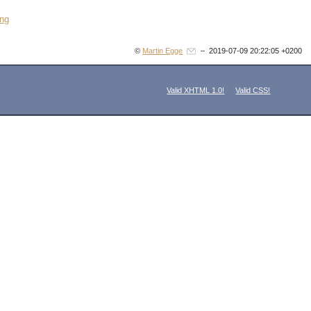
ung
©
Martin Egge
– 2019-07-09 20:22:05 +0200
Valid XHTML 1.0!
Valid CSS!