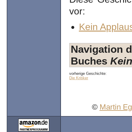
vor:
Kein Applaus
Navigation d
Buches
Kein
vorherige Geschichte:
Die Kritiker
©
Martin E