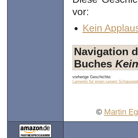
vor:
Kein Applaus
Navigation d
Buches
Kein
vorherige Geschichte:
Lamento für einen jungen Schauspie
©
Martin E