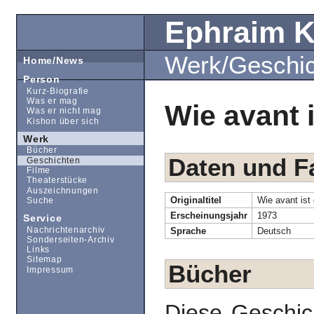
Ephraim 
Werk/Geschi
Home/News
Person
Kurz-Biografie
Was er mag
Wie avant 
Was er nicht mag
Kishon über sich
Werk
Bücher
Daten und F
Geschichten
Filme
Theaterstücke
Auszeichnungen
Originaltitel
Wie avant ist
Suche
Erscheinungsjahr
1973
Service
Nachrichtenarchiv
Sprache
Deutsch
Sonderseiten-Archiv
Links
Sitemap
Bücher
Impressum
Diese Geschic