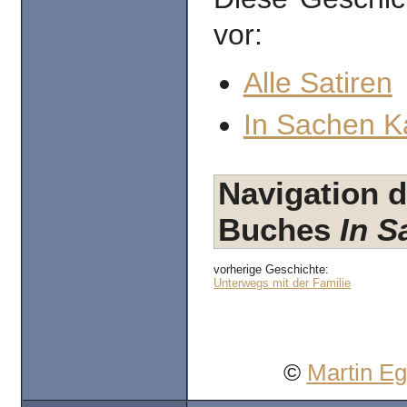
vor:
Alle Satiren
In Sachen K
Navigation d
Buches
In S
vorherige Geschichte:
Unterwegs mit der Familie
©
Martin E