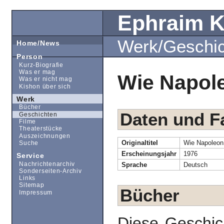
Ephraim 
Werk/Geschi
Home/News
Person
Kurz-Biografie
Was er mag
Wie Napol
Was er nicht mag
Kishon über sich
Werk
Bücher
Daten und F
Geschichten
Filme
Theaterstücke
Auszeichnungen
Originaltitel
Wie Napoleon
Suche
Erscheinungsjahr
1976
Service
Nachrichtenarchiv
Sprache
Deutsch
Sonderseiten-Archiv
Links
Sitemap
Bücher
Impressum
Diese Geschic