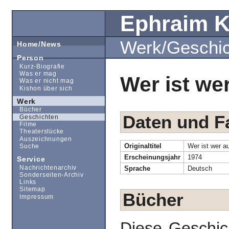
Ephraim 
Werk/Geschi
Home/News
Person
Kurz-Biografie
Was er mag
Wer ist we
Was er nicht mag
Kishon über sich
Werk
Bücher
Daten und F
Geschichten
Filme
Theaterstücke
Auszeichnungen
Originaltitel
Wer ist wer a
Suche
Erscheinungsjahr
1974
Service
Nachrichtenarchiv
Sprache
Deutsch
Sonderseiten-Archiv
Links
Sitemap
Bücher
Impressum
Diese Geschic