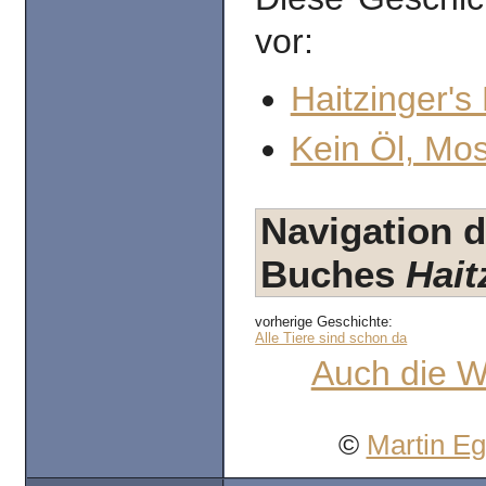
vor:
Haitzinger's
Kein Öl, Mo
Navigation d
Buches
Hait
vorherige Geschichte:
Alle Tiere sind schon da
Auch die W
©
Martin E