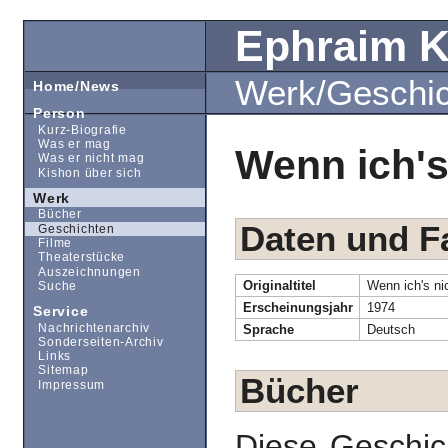
Ephraim 
Werk/Geschi
Home/News
Person
Kurz-Biografie
Was er mag
Wenn ich's
Was er nicht mag
Kishon über sich
Werk
Bücher
Daten und F
Geschichten
Filme
Theaterstücke
Auszeichnungen
Originaltitel
Wenn ich's ni
Suche
Erscheinungsjahr
1974
Service
Nachrichtenarchiv
Sprache
Deutsch
Sonderseiten-Archiv
Links
Sitemap
Bücher
Impressum
Diese Geschic