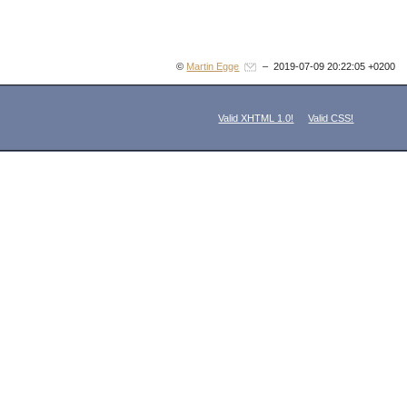
©
Martin Egge
– 2019-07-09 20:22:05 +0200
Valid XHTML 1.0!
Valid CSS!