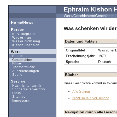
Ephraim Kishon
Werk/Geschichten/Geschichte
Home/News
Was schenken wir der
Person
Kurz-Biografie
Was er mag
Daten und Fakten
Was er nicht mag
Kishon über sich
Originaltitel
Was schenke
Werk
Erscheinungsjahr
1970
Bücher
Geschichten
Sprache
Deutsch
Filme
Theaterstücke
Auszeichnungen
Bücher
Suche
Service
Diese Geschichte kommt in folgen
Nachrichtenarchiv
Sonderseiten-Archiv
Alle Satiren
Links
Sitemap
Nicht so laut vor Jericho
Impressum
Navigation durch alle Gesc