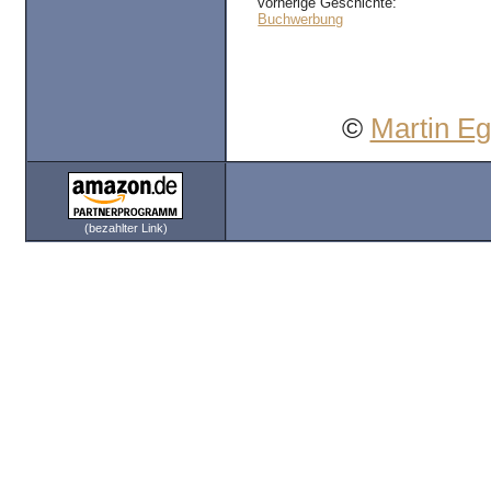
vorherige Geschichte:
Buchwerbung
©
Martin E
(bezahlter Link)