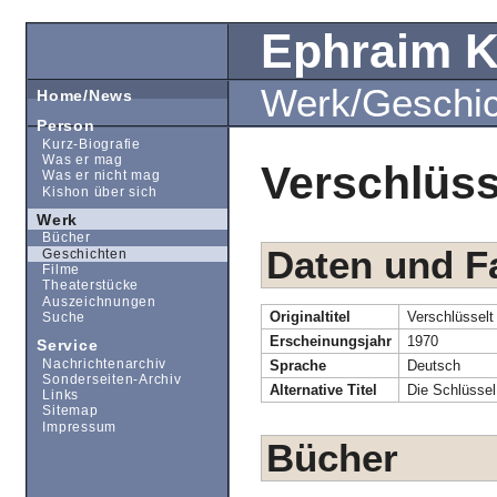
Ephraim 
Werk/Geschi
Home/News
Person
Kurz-Biografie
Was er mag
Verschlüss
Was er nicht mag
Kishon über sich
Werk
Bücher
Daten und F
Geschichten
Filme
Theaterstücke
Auszeichnungen
Originaltitel
Verschlüsselt
Suche
Erscheinungsjahr
1970
Service
Nachrichtenarchiv
Sprache
Deutsch
Sonderseiten-Archiv
Alternative Titel
Die Schlüssel
Links
Sitemap
Impressum
Bücher