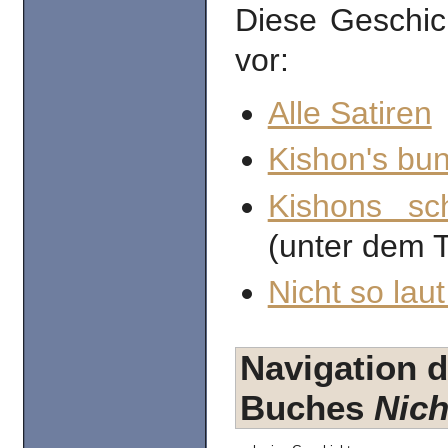
Diese Geschic
vor:
Alle Satiren
Kishon's bun
Kishons sc
(unter dem T
Nicht so laut
Navigation d
Buches
Nich