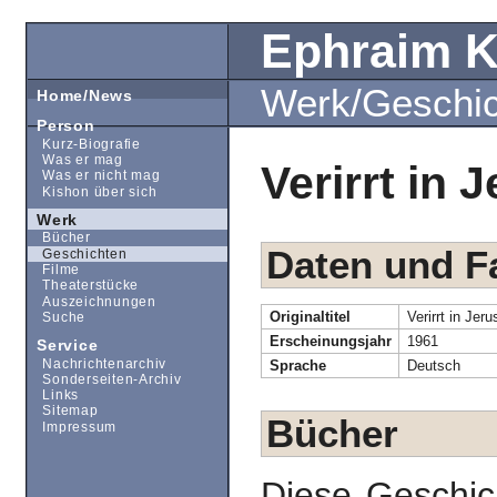
Ephraim 
Werk/Geschi
Home/News
Person
Kurz-Biografie
Was er mag
Verirrt in 
Was er nicht mag
Kishon über sich
Werk
Bücher
Daten und F
Geschichten
Filme
Theaterstücke
Auszeichnungen
Originaltitel
Verirrt in Jer
Suche
Erscheinungsjahr
1961
Service
Nachrichtenarchiv
Sprache
Deutsch
Sonderseiten-Archiv
Links
Sitemap
Bücher
Impressum
Diese Geschic