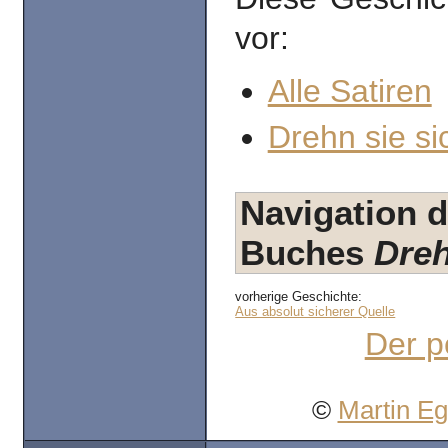
vor:
Alle Satiren
Drehn sie si
Navigation d
Buches
Dreh
vorherige Geschichte:
Aus absolut sicherer Quelle
Der p
©
Martin E