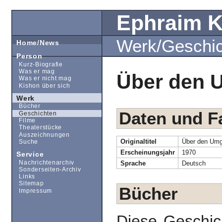
Ephraim 
Werk/Geschi
Home/News
Person
Kurz-Biografie
Was er mag
Über den 
Was er nicht mag
Kishon über sich
Werk
Bücher
Daten und F
Geschichten
Filme
Theaterstücke
Auszeichnungen
Originaltitel
Über den Umg
Suche
Erscheinungsjahr
1970
Service
Nachrichtenarchiv
Sprache
Deutsch
Sonderseiten-Archiv
Links
Sitemap
Bücher
Impressum
Diese Geschic