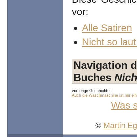
vor:
Alle Satiren
Nicht so laut
Navigation d
Buches
Nich
vorherige Geschichte:
Auch die Waschmaschine ist nur ei
Was s
©
Martin E