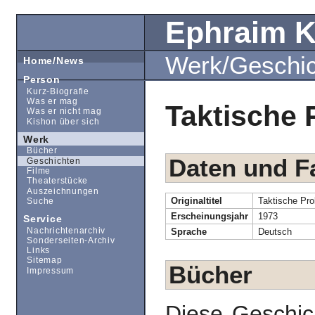
Ephraim 
Werk/Geschi
Home/News
Person
Kurz-Biografie
Was er mag
Taktische
Was er nicht mag
Kishon über sich
Werk
Bücher
Daten und F
Geschichten
Filme
Theaterstücke
Auszeichnungen
Originaltitel
Taktische Pr
Suche
Erscheinungsjahr
1973
Service
Nachrichtenarchiv
Sprache
Deutsch
Sonderseiten-Archiv
Links
Sitemap
Bücher
Impressum
Diese Geschic