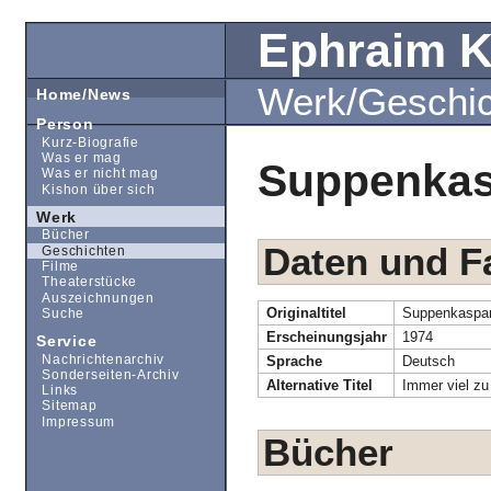
Ephraim 
Werk/Geschi
Home/News
Person
Kurz-Biografie
Was er mag
Suppenkas
Was er nicht mag
Kishon über sich
Werk
Bücher
Daten und F
Geschichten
Filme
Theaterstücke
Auszeichnungen
Originaltitel
Suppenkaspa
Suche
Erscheinungsjahr
1974
Service
Nachrichtenarchiv
Sprache
Deutsch
Sonderseiten-Archiv
Alternative Titel
Immer viel zu
Links
Sitemap
Impressum
Bücher