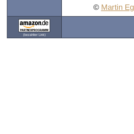
©
Martin E
(bezahlter Link)