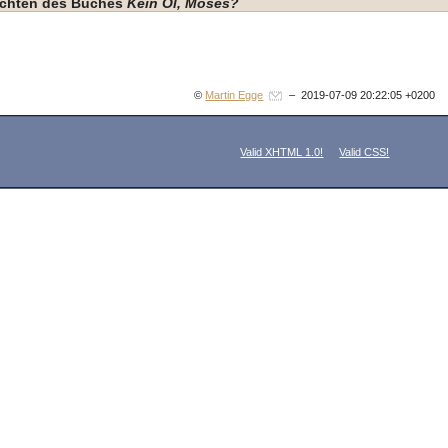
hichten des Buches
Kein Öl, Moses?
©
Martin Egge
– 2019-07-09 20:22:05 +0200
Valid XHTML 1.0!
Valid CSS!