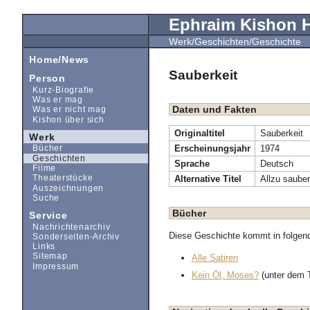
Ephraim Kishon
Werk/Geschichten/Geschichte
Home/News
Sauberkeit
Person
Kurz-Biografie
Was er mag
Daten und Fakten
Was er nicht mag
Kishon über sich
Originaltitel
Sauberkeit
Werk
Erscheinungsjahr
1974
Bücher
Geschichten
Sprache
Deutsch
Filme
Alternative Titel
Allzu sauber
Theaterstücke
Auszeichnungen
Suche
Bücher
Service
Nachrichtenarchiv
Diese Geschichte kommt in folgen
Sonderseiten-Archiv
Links
Sitemap
Alle Satiren
Impressum
Kein Öl, Moses?
(unter dem T