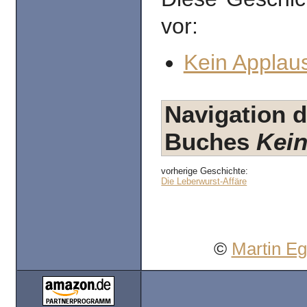
vor:
Kein Applaus
Navigation d
Buches
Kein
vorherige Geschichte:
Die Leberwurst-Affäre
©
Martin E