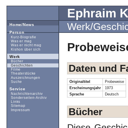
Ephraim 
Werk/Geschi
Home/News
Person
Kurz-Biografie
Was er mag
Probeweis
Was er nicht mag
Kishon über sich
Werk
Bücher
Daten und F
Geschichten
Filme
Theaterstücke
Auszeichnungen
Originaltitel
Probeweise
Suche
Erscheinungsjahr
1973
Service
Nachrichtenarchiv
Sprache
Deutsch
Sonderseiten-Archiv
Links
Sitemap
Bücher
Impressum
Diese Geschic