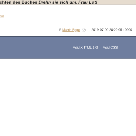
hichten des Buches
Drehn sie sich um, Frau Lot!
ls«
©
Martin Egge
– 2019-07-09 20:22:05 +0200
Valid XHTML 1.0!
Valid CSS!