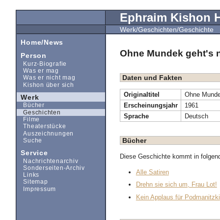
Ephraim Kishon
Werk/Geschichten/Geschichte
Home/News
Ohne Mundek geht's n
Person
Kurz-Biografie
Was er mag
Daten und Fakten
Was er nicht mag
Kishon über sich
Originaltitel
Ohne Mundek
Werk
Erscheinungsjahr
1961
Bücher
Geschichten
Sprache
Deutsch
Filme
Theaterstücke
Auszeichnungen
Bücher
Suche
Service
Diese Geschichte kommt in folgen
Nachrichtenarchiv
Sonderseiten-Archiv
Alle Satiren
Links
Sitemap
Drehn sie sich um, Frau Lot!
Impressum
Kein Applaus für Podmanitzki