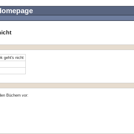
 Homepage
icht
 geht's nicht
den Büchern vor: