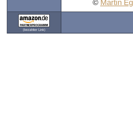
©
Martin E
(bezahlter Link)