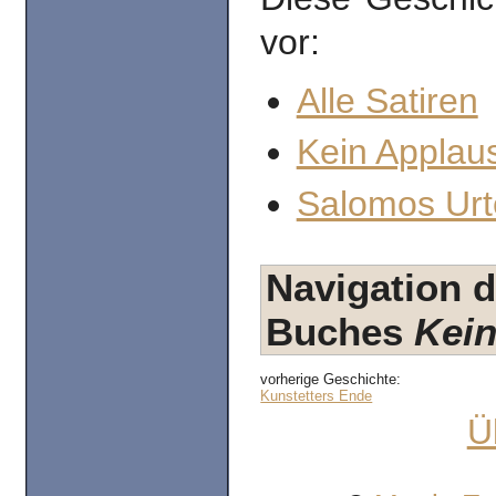
vor:
Alle Satiren
Kein Applaus
Salomos Urte
Navigation d
Buches
Kein
vorherige Geschichte:
Kunstetters Ende
Ü