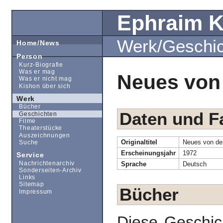
Ephraim 
Werk/Geschi
Home/News
Person
Kurz-Biografie
Was er mag
Neues von
Was er nicht mag
Kishon über sich
Werk
Bücher
Daten und F
Geschichten
Filme
Theaterstücke
Auszeichnungen
Originaltitel
Neues von de
Suche
Erscheinungsjahr
1972
Service
Nachrichtenarchiv
Sprache
Deutsch
Sonderseiten-Archiv
Links
Sitemap
Bücher
Impressum
Diese Geschic