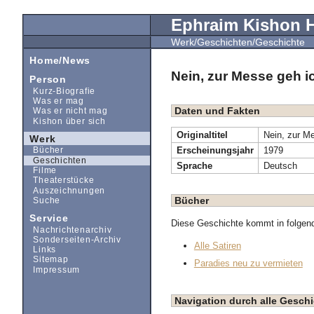
Ephraim Kishon
Werk/Geschichten/Geschichte
Home/News
Nein, zur Messe geh ic
Person
Kurz-Biografie
Was er mag
Daten und Fakten
Was er nicht mag
Kishon über sich
Originaltitel
Nein, zur Me
Werk
Erscheinungsjahr
1979
Bücher
Geschichten
Sprache
Deutsch
Filme
Theaterstücke
Auszeichnungen
Bücher
Suche
Service
Diese Geschichte kommt in folgen
Nachrichtenarchiv
Sonderseiten-Archiv
Alle Satiren
Links
Sitemap
Paradies neu zu vermieten
Impressum
Navigation durch alle Gesc