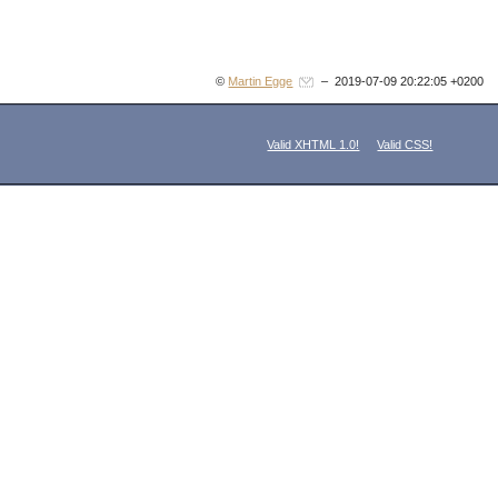
©
Martin Egge
– 2019-07-09 20:22:05 +0200
Valid XHTML 1.0!
Valid CSS!