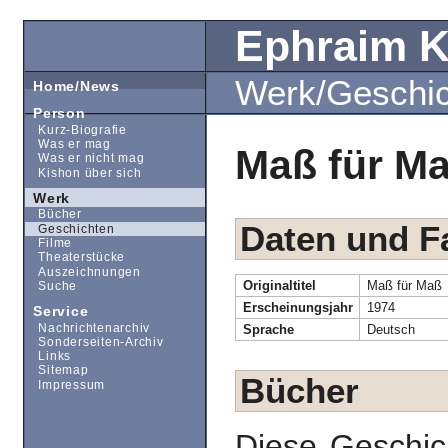
Ephraim 
Werk/Geschi
Home/News
Person
Kurz-Biografie
Was er mag
Maß für M
Was er nicht mag
Kishon über sich
Werk
Bücher
Daten und F
Geschichten
Filme
Theaterstücke
Auszeichnungen
Originaltitel
Maß für Maß
Suche
Erscheinungsjahr
1974
Service
Nachrichtenarchiv
Sprache
Deutsch
Sonderseiten-Archiv
Links
Sitemap
Bücher
Impressum
Diese Geschic