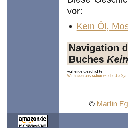
vor:
Kein Öl, Mo
Navigation d
Buches
Kein
vorherige Geschichte:
Wir haben uns schon wieder die Sym
©
Martin E