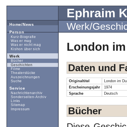
Ephraim 
Werk/Geschi
Home/News
Person
Kurz-Biografie
Was er mag
London im
Was er nicht mag
Kishon über sich
Werk
Bücher
Daten und F
Geschichten
Filme
Theaterstücke
Auszeichnungen
Originaltitel
London im Du
Suche
Erscheinungsjahr
1974
Service
Nachrichtenarchiv
Sprache
Deutsch
Sonderseiten-Archiv
Links
Sitemap
Bücher
Impressum
Diese Geschic