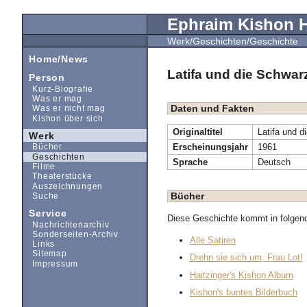
Ephraim Kishon
Werk/Geschichten/Geschichte
Home/News
Latifa und die Schwar
Person
Kurz-Biografie
Was er mag
Daten und Fakten
Was er nicht mag
Kishon über sich
Originaltitel
Latifa und 
Werk
Erscheinungsjahr
1961
Bücher
Geschichten
Sprache
Deutsch
Filme
Theaterstücke
Auszeichnungen
Bücher
Suche
Service
Diese Geschichte kommt in folgen
Nachrichtenarchiv
Sonderseiten-Archiv
Alle Satiren
Links
Sitemap
Drehn sie sich um, Frau Lot!
Impressum
Haitzinger's Kishon Album
Kishon's buntes Bilderbuch