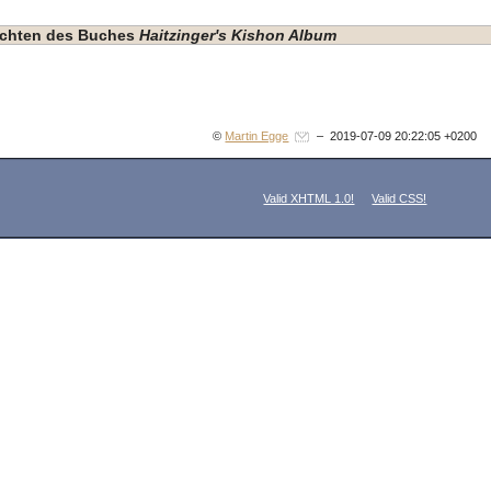
hichten des Buches
Haitzinger's Kishon Album
©
Martin Egge
– 2019-07-09 20:22:05 +0200
Valid XHTML 1.0!
Valid CSS!