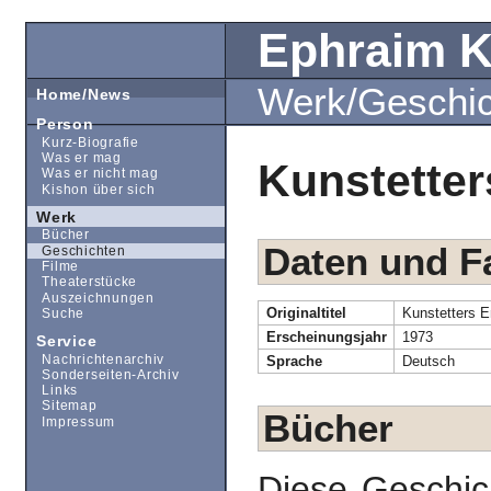
Ephraim 
Werk/Geschi
Home/News
Person
Kurz-Biografie
Was er mag
Kunstette
Was er nicht mag
Kishon über sich
Werk
Bücher
Daten und F
Geschichten
Filme
Theaterstücke
Auszeichnungen
Originaltitel
Kunstetters 
Suche
Erscheinungsjahr
1973
Service
Nachrichtenarchiv
Sprache
Deutsch
Sonderseiten-Archiv
Links
Sitemap
Bücher
Impressum
Diese Geschic