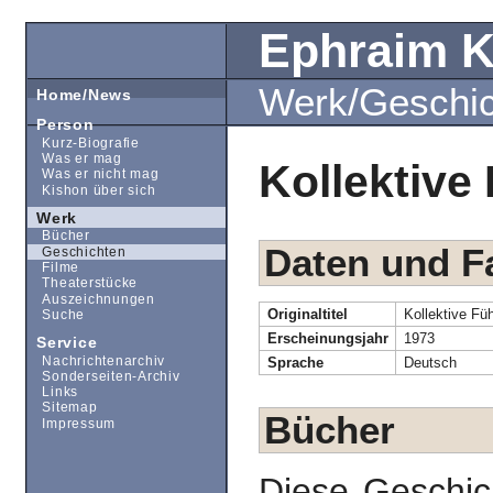
Ephraim 
Werk/Geschi
Home/News
Person
Kurz-Biografie
Was er mag
Kollektive
Was er nicht mag
Kishon über sich
Werk
Bücher
Daten und F
Geschichten
Filme
Theaterstücke
Auszeichnungen
Originaltitel
Kollektive Fü
Suche
Erscheinungsjahr
1973
Service
Nachrichtenarchiv
Sprache
Deutsch
Sonderseiten-Archiv
Links
Sitemap
Bücher
Impressum
Diese Geschic