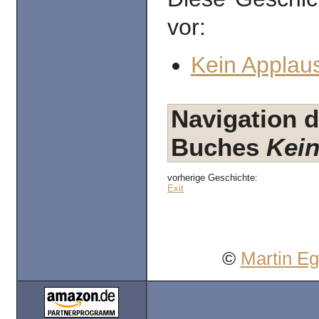
vor:
Kein Applaus
Navigation d
Buches
Kein
vorherige Geschichte:
Exit
©
Martin E