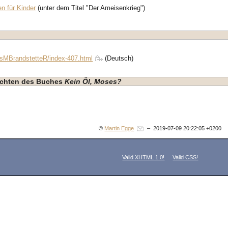
n für Kinder
(unter dem Titel "Der Ameisenkrieg")
nsMBrandstetteR/index-407.html
(Deutsch)
hichten des Buches
Kein Öl, Moses?
©
Martin Egge
– 2019-07-09 20:22:05 +0200
Valid XHTML 1.0!
Valid CSS!