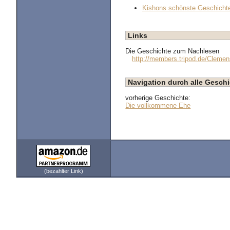
Kishons schönste Geschichte
Links
Die Geschichte zum Nachlesen
http://members.tripod.de/Cleme
Navigation durch alle Gesc
vorherige Geschichte:
Die vollkommene Ehe
(bezahlter Link)