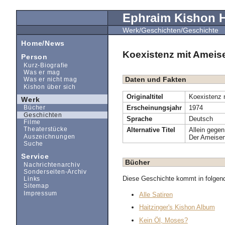
Ephraim Kishon
Werk/Geschichten/Geschichte
Home/News
Koexistenz mit Ameis
Person
Kurz-Biografie
Was er mag
Daten und Fakten
Was er nicht mag
Kishon über sich
Originaltitel
Koexistenz 
Werk
Erscheinungsjahr
1974
Bücher
Geschichten
Sprache
Deutsch
Filme
Alternative Titel
Allein gegen
Theaterstücke
Auszeichnungen
Der Ameisen
Suche
Service
Bücher
Nachrichtenarchiv
Sonderseiten-Archiv
Diese Geschichte kommt in folgen
Links
Sitemap
Impressum
Alle Satiren
Haitzinger's Kishon Album
Kein Öl, Moses?