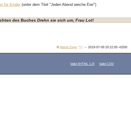
n für Kinder
(unter dem Titel "Jeden Abend weiche Eier")
hichten des Buches
Drehn sie sich um, Frau Lot!
©
Martin Egge
– 2019-07-09 20:22:05 +0200
Valid XHTML 1.0!
Valid CSS!