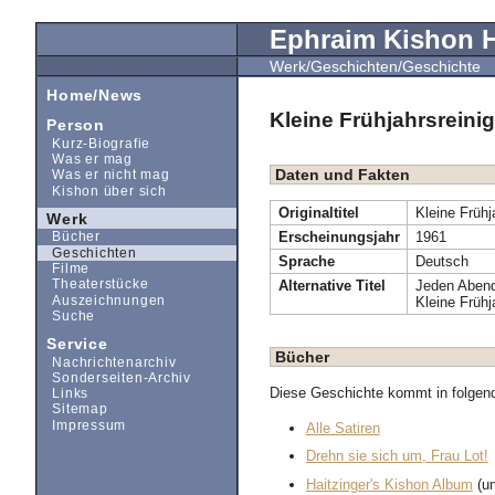
Ephraim Kishon
Werk/Geschichten/Geschichte
Home/News
Kleine Frühjahrsreini
Person
Kurz-Biografie
Was er mag
Daten und Fakten
Was er nicht mag
Kishon über sich
Originaltitel
Kleine Frühj
Werk
Erscheinungsjahr
1961
Bücher
Geschichten
Sprache
Deutsch
Filme
Alternative Titel
Jeden Abend
Theaterstücke
Auszeichnungen
Kleine Frühj
Suche
Service
Bücher
Nachrichtenarchiv
Sonderseiten-Archiv
Diese Geschichte kommt in folgen
Links
Sitemap
Impressum
Alle Satiren
Drehn sie sich um, Frau Lot!
Haitzinger's Kishon Album
(un