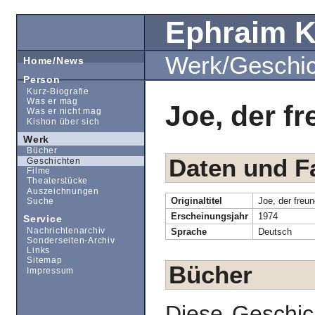
Ephraim 
Werk/Geschi
Home/News
Person
Kurz-Biografie
Was er mag
Joe, der f
Was er nicht mag
Kishon über sich
Werk
Bücher
Daten und F
Geschichten
Filme
Theaterstücke
Auszeichnungen
Originaltitel
Joe, der freu
Suche
Erscheinungsjahr
1974
Service
Nachrichtenarchiv
Sprache
Deutsch
Sonderseiten-Archiv
Links
Sitemap
Bücher
Impressum
Diese Geschic