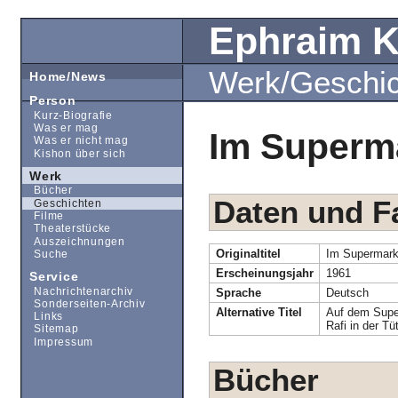
Ephraim 
Werk/Geschi
Home/News
Person
Kurz-Biografie
Was er mag
Im Superm
Was er nicht mag
Kishon über sich
Werk
Bücher
Daten und F
Geschichten
Filme
Theaterstücke
Auszeichnungen
Originaltitel
Im Supermark
Suche
Erscheinungsjahr
1961
Service
Nachrichtenarchiv
Sprache
Deutsch
Sonderseiten-Archiv
Alternative Titel
Auf dem Supe
Links
Rafi in der Tü
Sitemap
Impressum
Bücher