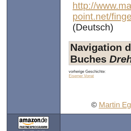
http://www.ma
point.net/fing
(Deutsch)
Navigation d
Buches
Dreh
vorherige Geschichte:
Eiserner Vorrat
©
Martin E