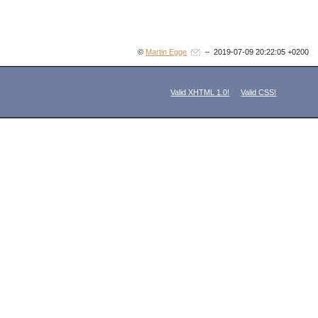
©
Martin Egge
– 2019-07-09 20:22:05 +0200
Valid XHTML 1.0!
Valid CSS!