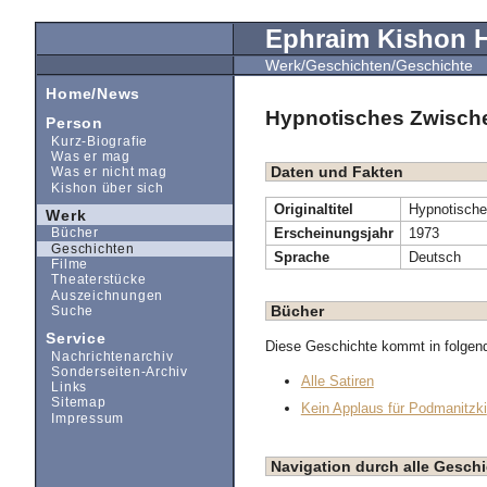
Ephraim Kishon
Werk/Geschichten/Geschichte
Home/News
Hypnotisches Zwisch
Person
Kurz-Biografie
Was er mag
Daten und Fakten
Was er nicht mag
Kishon über sich
Originaltitel
Hypnotische
Werk
Erscheinungsjahr
1973
Bücher
Geschichten
Sprache
Deutsch
Filme
Theaterstücke
Auszeichnungen
Bücher
Suche
Service
Diese Geschichte kommt in folgen
Nachrichtenarchiv
Sonderseiten-Archiv
Alle Satiren
Links
Sitemap
Kein Applaus für Podmanitzki
Impressum
Navigation durch alle Gesc