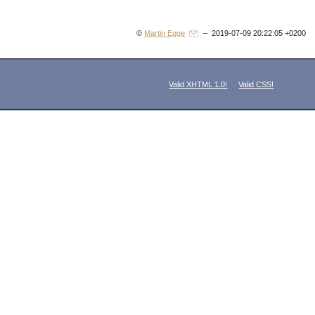
©
Martin Egge
– 2019-07-09 20:22:05 +0200
Valid XHTML 1.0!
Valid CSS!