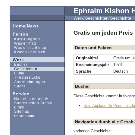
Ephraim Kishon
Werk/Geschichten/Geschichte
Home/News
Gratis um jeden Preis
Person
Kurz-Biografie
Was er mag
Daten und Fakten
Was er nicht mag
Kishon über sich
Originaltitel
Gratis um je
Werk
Erscheinungsjahr
1973
Bücher
Geschichten
Sprache
Deutsch
Filme
Theaterstücke
Auszeichnungen
Bücher
Suche
Service
Diese Geschichte kommt in folgen
Nachrichtenarchiv
Sonderseiten-Archiv
Kein Applaus für Podmanitzki
Links
Sitemap
Impressum
Navigation durch alle Gesc
vorherige Geschichte: