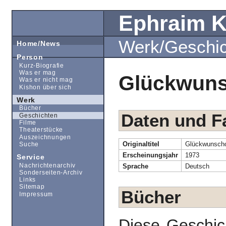
Ephraim 
Werk/Geschi
Home/News
Person
Kurz-Biografie
Was er mag
Glückwuns
Was er nicht mag
Kishon über sich
Werk
Bücher
Daten und F
Geschichten
Filme
Theaterstücke
Auszeichnungen
Originaltitel
Glückwunscho
Suche
Erscheinungsjahr
1973
Service
Nachrichtenarchiv
Sprache
Deutsch
Sonderseiten-Archiv
Links
Sitemap
Bücher
Impressum
Diese Geschic