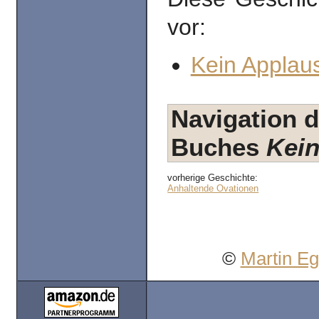
vor:
Kein Applaus
Navigation d
Buches
Kein
vorherige Geschichte:
Anhaltende Ovationen
©
Martin E