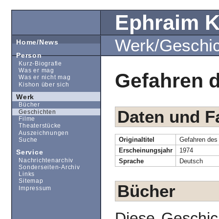
Ephraim 
Werk/Geschi
Home/News
Person
Kurz-Biografie
Was er mag
Gefahren 
Was er nicht mag
Kishon über sich
Werk
Bücher
Daten und F
Geschichten
Filme
Theaterstücke
Auszeichnungen
Originaltitel
Gefahren de
Suche
Erscheinungsjahr
1974
Service
Nachrichtenarchiv
Sprache
Deutsch
Sonderseiten-Archiv
Links
Sitemap
Bücher
Impressum
Diese Geschic