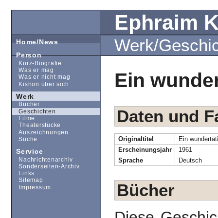
Ephraim 
Werk/Geschi
Home/News
Person
Kurz-Biografie
Was er mag
Ein wunder
Was er nicht mag
Kishon über sich
Werk
Bücher
Daten und F
Geschichten
Filme
Theaterstücke
Auszeichnungen
Originaltitel
Ein wundertäti
Suche
Erscheinungsjahr
1961
Service
Nachrichtenarchiv
Sprache
Deutsch
Sonderseiten-Archiv
Links
Sitemap
Bücher
Impressum
Diese Geschic