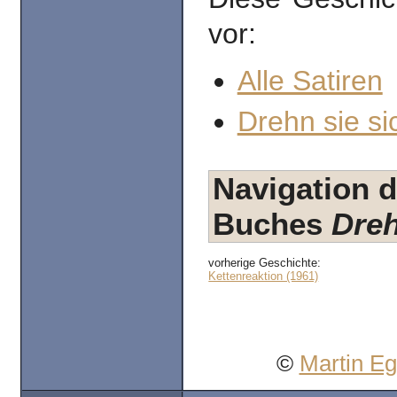
vor:
Alle Satiren
Drehn sie si
Navigation d
Buches
Dreh
vorherige Geschichte:
Kettenreaktion (1961)
©
Martin E