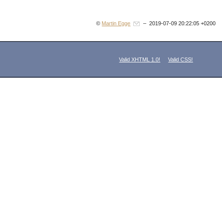
©
Martin Egge
– 2019-07-09 20:22:05 +0200
Valid XHTML 1.0!
Valid CSS!