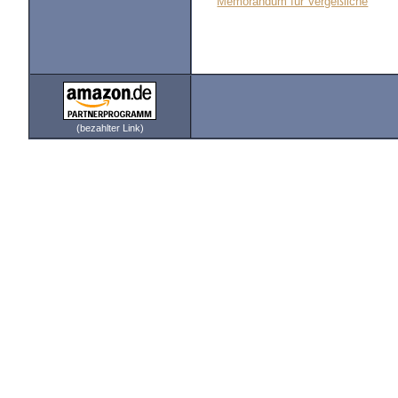
Memorandum für Vergeßliche
(bezahlter Link)