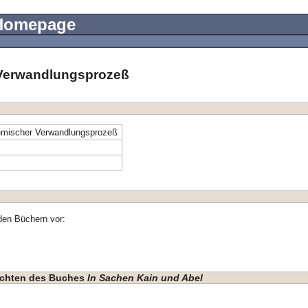
 Homepage
 Verwandlungsprozeß
emischer Verwandlungsprozeß
den Büchern vor:
hichten des Buches
In Sachen Kain und Abel