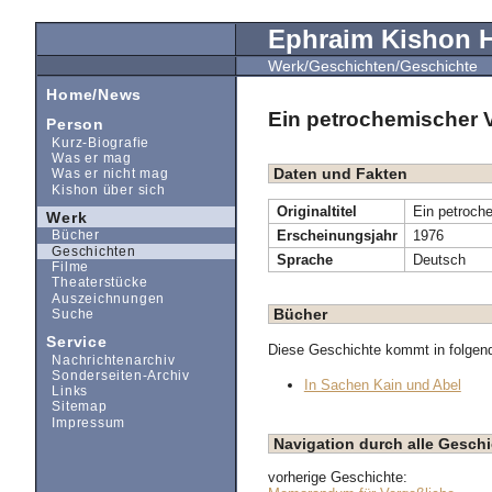
Ephraim Kishon
Werk/Geschichten/Geschichte
Home/News
Ein petrochemischer
Person
Kurz-Biografie
Was er mag
Daten und Fakten
Was er nicht mag
Kishon über sich
Originaltitel
Ein petroch
Werk
Erscheinungsjahr
1976
Bücher
Geschichten
Sprache
Deutsch
Filme
Theaterstücke
Auszeichnungen
Bücher
Suche
Service
Diese Geschichte kommt in folgen
Nachrichtenarchiv
Sonderseiten-Archiv
In Sachen Kain und Abel
Links
Sitemap
Impressum
Navigation durch alle Gesc
vorherige Geschichte: