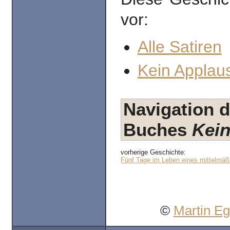
vor:
Alle Satiren
Kein Applaus
Navigation d
Buches
Kein
vorherige Geschichte:
Fünf Tage im Leben eines mittelmäß
©
Martin E