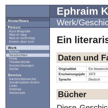
Ephraim 
Werk/Geschi
Home/News
Person
Kurz-Biografie
Was er mag
Ein litera
Was er nicht mag
Kishon über sich
Werk
Bücher
Daten und F
Geschichten
Filme
Theaterstücke
Auszeichnungen
Originaltitel
Ein literarisc
Suche
Erscheinungsjahr
1973
Service
Nachrichtenarchiv
Sprache
Deutsch
Sonderseiten-Archiv
Links
Sitemap
Bücher
Impressum
Diese Geschic