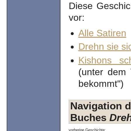
Diese Geschic
vor:
Alle Satiren
Drehn sie si
Kishons sc
(unter dem 
bekommt")
Navigation d
Buches
Dreh
vorherige Geschichte: