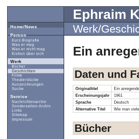
Ephraim 
Werk/Geschi
Home/News
Person
Kurz-Biografie
Was er mag
Ein anrege
Was er nicht mag
Kishon über sich
Werk
Bücher
Daten und F
Geschichten
Filme
Theaterstücke
Auszeichnungen
Originaltitel
Ein anregende
Suche
Erscheinungsjahr
1961
Service
Nachrichtenarchiv
Sprache
Deutsch
Sonderseiten-Archiv
Alternative Titel
Wie man viel
Links
Sitemap
Impressum
Bücher