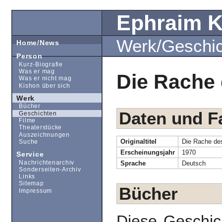
Ephraim 
Werk/Geschi
Home/News
Person
Kurz-Biografie
Was er mag
Die Rache 
Was er nicht mag
Kishon über sich
Werk
Bücher
Daten und F
Geschichten
Filme
Theaterstücke
Auszeichnungen
Originaltitel
Die Rache des
Suche
Erscheinungsjahr
1970
Service
Nachrichtenarchiv
Sprache
Deutsch
Sonderseiten-Archiv
Links
Sitemap
Bücher
Impressum
Diese Geschic