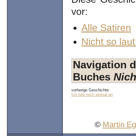
vor:
Alle Satiren
Nicht so laut
Navigation d
Buches
Nich
vorherige Geschichte:
Ich rufe noch einmal an
©
Martin E