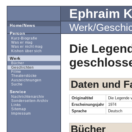
Ephraim 
Werk/Geschi
Home/News
Person
Kurz-Biografie
Was er mag
Die Legen
Was er nicht mag
Kishon über sich
geschloss
Werk
Bücher
Geschichten
Filme
Theaterstücke
Auszeichnungen
Daten und F
Suche
Service
Nachrichtenarchiv
Originaltitel
Die Legende 
Sonderseiten-Archiv
Erscheinungsjahr
1974
Links
Sitemap
Sprache
Deutsch
Impressum
Bücher