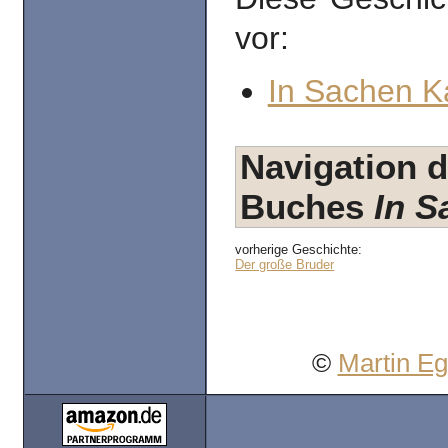
vor:
In Sachen K
Navigation d
Buches
In S
vorherige Geschichte:
Der große Bruder
©
Martin E