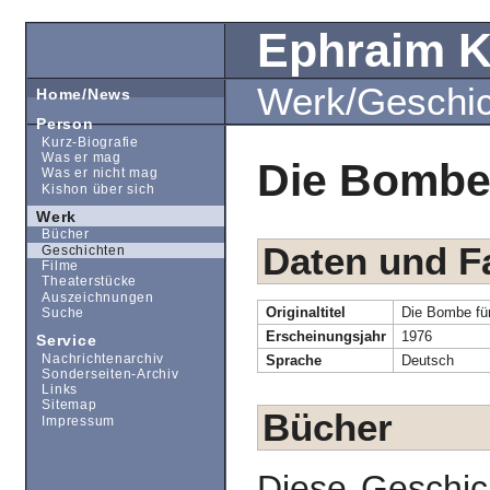
Ephraim 
Werk/Geschi
Home/News
Person
Kurz-Biografie
Was er mag
Die Bombe 
Was er nicht mag
Kishon über sich
Werk
Bücher
Daten und F
Geschichten
Filme
Theaterstücke
Auszeichnungen
Originaltitel
Die Bombe für
Suche
Erscheinungsjahr
1976
Service
Nachrichtenarchiv
Sprache
Deutsch
Sonderseiten-Archiv
Links
Sitemap
Bücher
Impressum
Diese Geschic