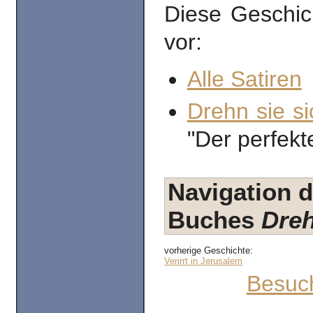
Diese Geschic
vor:
Alle Satiren
Drehn sie si
"Der perfekt
Navigation d
Buches
Dreh
vorherige Geschichte:
Verirrt in Jerusalem
Besuc