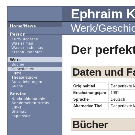
Ephraim 
Werk/Geschi
Home/News
Person
Kurz-Biografie
Was er mag
Der perfek
Was er nicht mag
Kishon über sich
Werk
Bücher
Daten und F
Geschichten
Filme
Theaterstücke
Auszeichnungen
Originaltitel
Der perfekte 
Suche
Erscheinungsjahr
1961
Service
Nachrichtenarchiv
Sprache
Deutsch
Sonderseiten-Archiv
Alternative Titel
Der perfekte 
Links
Sitemap
Impressum
Bücher