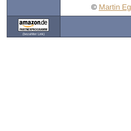
©
Martin E
(bezahlter Link)