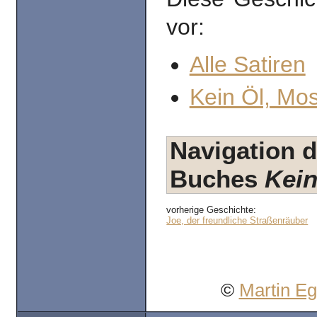
vor:
Alle Satiren
Kein Öl, Mo
Navigation d
Buches
Kein
vorherige Geschichte:
Joe, der freundliche Straßenräuber
©
Martin E