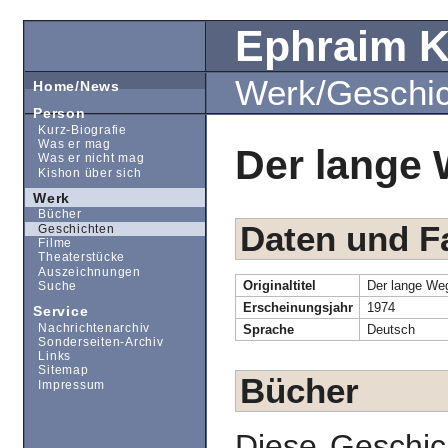
Ephraim 
Werk/Geschi
Home/News
Person
Kurz-Biografie
Was er mag
Der lange W
Was er nicht mag
Kishon über sich
Werk
Bücher
Daten und F
Geschichten
Filme
Theaterstücke
Auszeichnungen
Originaltitel
Der lange Weg 
Suche
Erscheinungsjahr
1974
Service
Nachrichtenarchiv
Sprache
Deutsch
Sonderseiten-Archiv
Links
Sitemap
Bücher
Impressum
Diese Geschic