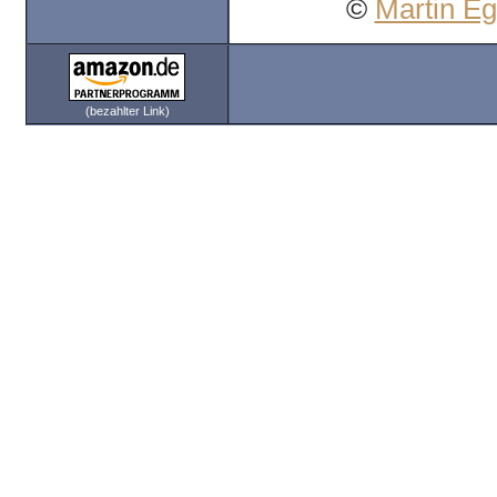
©
Martin E
(bezahlter Link)