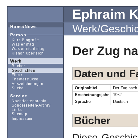
Ephraim 
Werk/Geschi
Home/News
Person
Kurz-Biografie
Was er mag
Der Zug na
Was er nicht mag
Kishon über sich
Werk
Bücher
Daten und F
Geschichten
Filme
Theaterstücke
Auszeichnungen
Originaltitel
Der Zug nach 
Suche
Erscheinungsjahr
1962
Service
Nachrichtenarchiv
Sprache
Deutsch
Sonderseiten-Archiv
Links
Sitemap
Bücher
Impressum
Diese Geschic