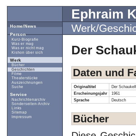
Ephraim 
Werk/Geschi
Home/News
Person
Kurz-Biografie
Was er mag
Der Schau
Was er nicht mag
Kishon über sich
Werk
Bücher
Daten und F
Geschichten
Filme
Theaterstücke
Auszeichnungen
Originaltitel
Der Schaukel
Suche
Erscheinungsjahr
1961
Service
Nachrichtenarchiv
Sprache
Deutsch
Sonderseiten-Archiv
Links
Sitemap
Bücher
Impressum
Diese Geschic