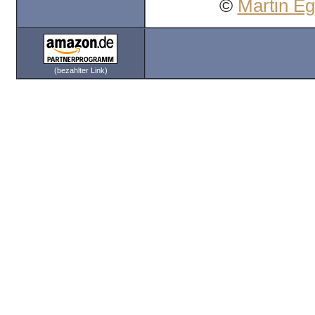
©
Martin E
(bezahlter Link)