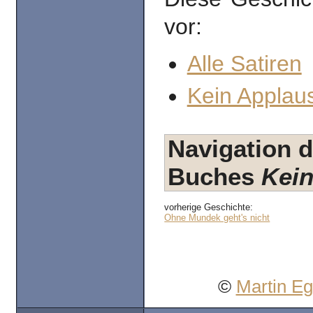
vor:
Alle Satiren
Kein Applaus
Navigation d
Buches
Kein
vorherige Geschichte:
Ohne Mundek geht's nicht
©
Martin E