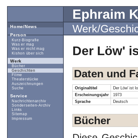
Ephraim 
Werk/Geschi
Home/News
Person
Kurz-Biografie
Was er mag
Der Löw' is
Was er nicht mag
Kishon über sich
Werk
Bücher
Daten und F
Geschichten
Filme
Theaterstücke
Auszeichnungen
Originaltitel
Der Löw' ist l
Suche
Erscheinungsjahr
1973
Service
Nachrichtenarchiv
Sprache
Deutsch
Sonderseiten-Archiv
Links
Sitemap
Bücher
Impressum
Diese Geschic