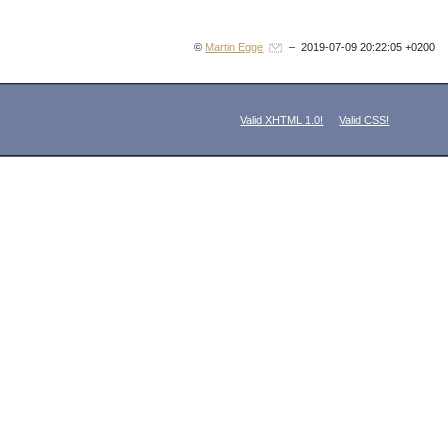
©
Martin Egge
– 2019-07-09 20:22:05 +0200
Valid XHTML 1.0!
Valid CSS!