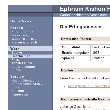
Ephraim Kishon
Werk/Geschichten/Geschichte
Home/News
Der Erfolgsmesser
Person
Kurz-Biografie
Was er mag
Daten und Fakten
Was er nicht mag
Kishon über sich
Originaltitel
Der Erfolgs
Werk
Erscheinungsjahr
1973
Bücher
Geschichten
Sprache
Deutsch
Filme
Theaterstücke
Auszeichnungen
Bücher
Suche
Service
Diese Geschichte kommt in folgen
Nachrichtenarchiv
Sonderseiten-Archiv
Kein Applaus für Podmanitzki
Links
Sitemap
Impressum
Navigation durch alle Gesc
vorherige Geschichte: