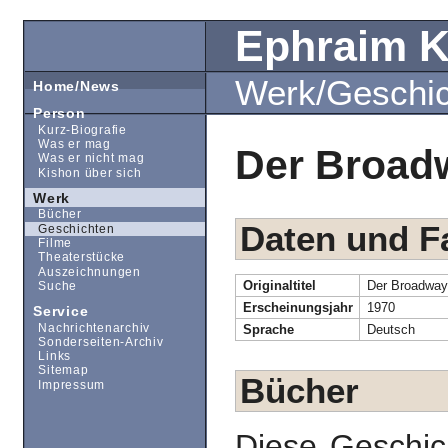
Ephraim 
Werk/Geschi
Home/News
Person
Kurz-Biografie
Was er mag
Der Broadw
Was er nicht mag
Kishon über sich
Werk
Bücher
Daten und F
Geschichten
Filme
Theaterstücke
Auszeichnungen
Originaltitel
Der Broadway 
Suche
Erscheinungsjahr
1970
Service
Nachrichtenarchiv
Sprache
Deutsch
Sonderseiten-Archiv
Links
Sitemap
Bücher
Impressum
Diese Geschic