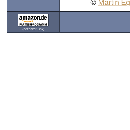
©
Martin E
(bezahlter Link)