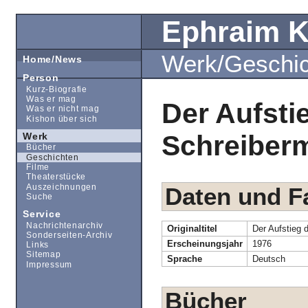
Ephraim 
Werk/Geschi
Home/News
Person
Kurz-Biografie
Was er mag
Der Aufsti
Was er nicht mag
Kishon über sich
Schreiber
Werk
Bücher
Geschichten
Filme
Theaterstücke
Auszeichnungen
Daten und F
Suche
Service
Nachrichtenarchiv
Originaltitel
Der Aufstieg
Sonderseiten-Archiv
Erscheinungsjahr
1976
Links
Sitemap
Sprache
Deutsch
Impressum
Bücher