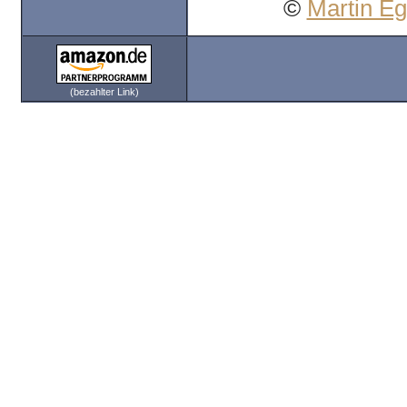
©
Martin E
(bezahlter Link)