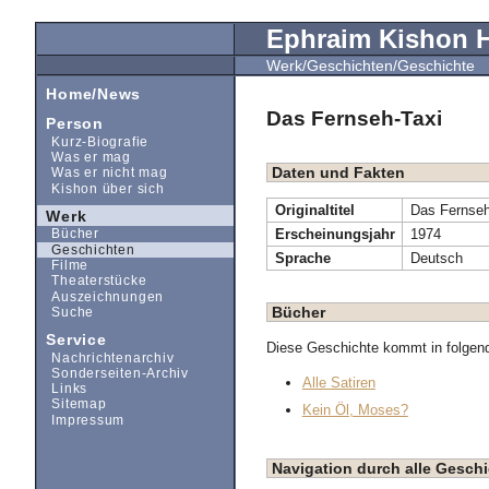
Ephraim Kishon
Werk/Geschichten/Geschichte
Home/News
Das Fernseh-Taxi
Person
Kurz-Biografie
Was er mag
Daten und Fakten
Was er nicht mag
Kishon über sich
Originaltitel
Das Fernseh
Werk
Erscheinungsjahr
1974
Bücher
Geschichten
Sprache
Deutsch
Filme
Theaterstücke
Auszeichnungen
Bücher
Suche
Service
Diese Geschichte kommt in folgen
Nachrichtenarchiv
Sonderseiten-Archiv
Alle Satiren
Links
Sitemap
Kein Öl, Moses?
Impressum
Navigation durch alle Gesc