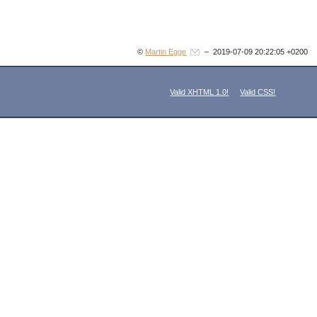
©
Martin Egge
– 2019-07-09 20:22:05 +0200
Valid XHTML 1.0!
Valid CSS!