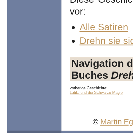
vor:
Alle Satiren
Drehn sie si
Navigation d
Buches
Dreh
vorherige Geschichte:
Latifa und die Schwarze Magie
©
Martin E