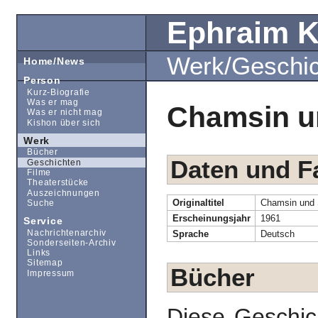
Ephraim 
Werk/Geschi
Home/News
Person
Kurz-Biografie
Was er mag
Chamsin u
Was er nicht mag
Kishon über sich
Werk
Bücher
Daten und F
Geschichten
Filme
Theaterstücke
Auszeichnungen
Originaltitel
Chamsin und 
Suche
Erscheinungsjahr
1961
Service
Nachrichtenarchiv
Sprache
Deutsch
Sonderseiten-Archiv
Links
Sitemap
Bücher
Impressum
Diese Geschic