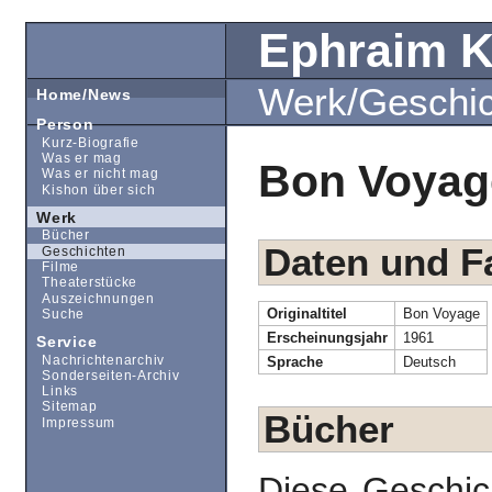
Ephraim 
Werk/Geschi
Home/News
Person
Kurz-Biografie
Was er mag
Bon Voyag
Was er nicht mag
Kishon über sich
Werk
Bücher
Daten und F
Geschichten
Filme
Theaterstücke
Auszeichnungen
Originaltitel
Bon Voyage
Suche
Erscheinungsjahr
1961
Service
Nachrichtenarchiv
Sprache
Deutsch
Sonderseiten-Archiv
Links
Sitemap
Bücher
Impressum
Diese Geschic