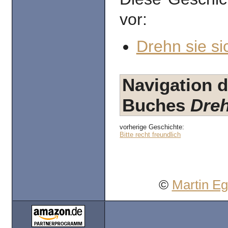
vor:
Drehn sie si
Navigation d
Buches
Dreh
vorherige Geschichte:
Bitte recht freundlich
©
Martin E