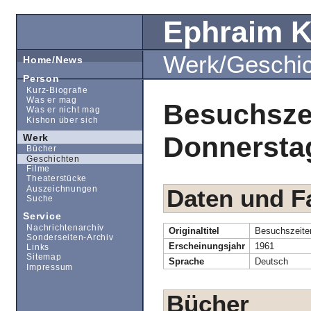
Ephraim 
Werk/Geschi
Home/News
Person
Kurz-Biografie
Was er mag
Besuchsze
Was er nicht mag
Kishon über sich
Donnersta
Werk
Bücher
Geschichten
Filme
Theaterstücke
Auszeichnungen
Daten und F
Suche
Service
Nachrichtenarchiv
Originaltitel
Besuchszeite
Sonderseiten-Archiv
Erscheinungsjahr
1961
Links
Sitemap
Sprache
Deutsch
Impressum
Bücher