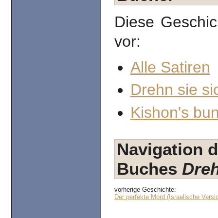
Diese Geschic
vor:
Alle Satiren
Drehn sie si
Kishon's bun
Navigation d
Buches
Dreh
vorherige Geschichte:
Der perfekte Mord (Israelische Versi