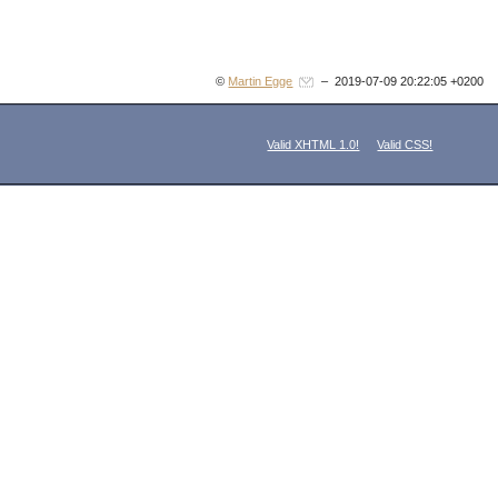
©
Martin Egge
– 2019-07-09 20:22:05 +0200
Valid XHTML 1.0!
Valid CSS!