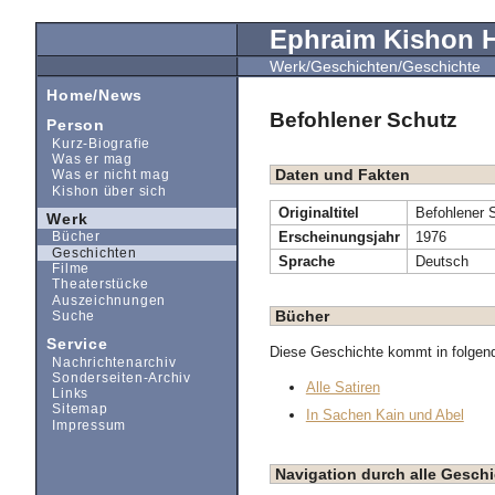
Ephraim Kishon
Werk/Geschichten/Geschichte
Home/News
Befohlener Schutz
Person
Kurz-Biografie
Was er mag
Daten und Fakten
Was er nicht mag
Kishon über sich
Originaltitel
Befohlener 
Werk
Erscheinungsjahr
1976
Bücher
Geschichten
Sprache
Deutsch
Filme
Theaterstücke
Auszeichnungen
Bücher
Suche
Service
Diese Geschichte kommt in folgen
Nachrichtenarchiv
Sonderseiten-Archiv
Alle Satiren
Links
Sitemap
In Sachen Kain und Abel
Impressum
Navigation durch alle Gesc